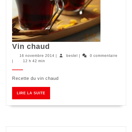
Vin
Vin chaud
chaud
16
bestel
16 novembre 2014
|
bestel
|
0 commentaire
novembre
|
12 h 42 min
2014
Recette du vin chaud
LIRE
LIRE LA SUITE
LA
SUITE