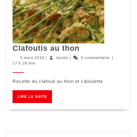
Clafoutis
Clafoutis au thon
au
5
bestel
5 mars 2016
|
bestel
|
0 commentaire
|
mars
17 h 29 min
thon
2016
Recette du clafouti au thon et ciboulette
LIRE
LIRE LA SUITE
LA
SUITE