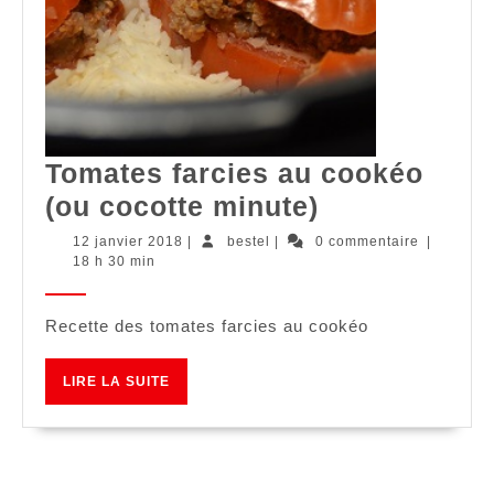
Tomates farcies au cookéo
Tomates
(ou cocotte minute)
farcies
12
bestel
12 janvier 2018
|
bestel
|
0 commentaire
|
janvier
18 h 30 min
au
2018
cookéo
Recette des tomates farcies au cookéo
(ou
cocotte
LIRE
LIRE LA SUITE
minute)
LA
SUITE