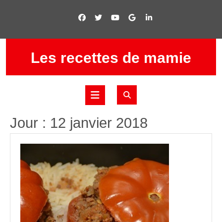
Skip
to
content
Les recettes de mamie
Open
Jour :
12 janvier 2018
Button